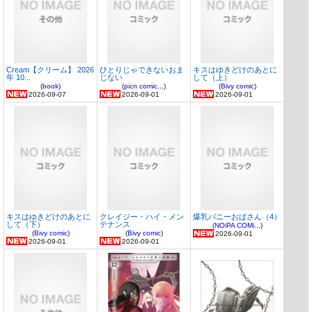
Cream【クリーム】 2026
ひとりじゃできないおま
キスはゆきどけのあとに
年 10...
じない
して（上）
(
book
)
(
picn comic...
)
(
Bivy comic
)
2026-09-07
2026-09-01
2026-09-01
キスはゆきどけのあとに
クレイジー・ハイ・メン
爆乳バニーおばさん（4）
して（下）
テナンス
(
NOiPA COMi...
)
(
Bivy comic
)
(
Bivy comic
)
2026-09-01
2026-09-01
2026-09-01