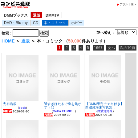
アダルト店へ
DMMブックス
通販
DMMTV
DVD・Blu-ray
CD
本・コミック
ホビー
並べ替え：
検索：
HOME
＞
通販
＞ 本・コミック （
50,000
件あります）
1
2
3
4
5
1667
次へ
次の10頁
光る猫爪
近すぎほたるで身を焦が
【DMM限定チェキ付き】
す（1）
白波瀬海来写真集...
(
book
)
(
MeDu COMIC...
)
(
白波瀬海来
)
2026-09-30
2026-09-30
2026-09-18