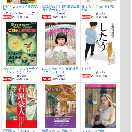
ビビビコミック創刊記念
知識ゼロでも2時間で決算
新くらべてわかる野鳥
号
書が読めるように...
300
(
アンソロジー（マニア...
)
(
book
)
(
book
)
2026-08-06
2026-08-06
2026-08-06
ポケットモンスターライ
ゆのものがたり 永尾柚乃
したう
トでてらそう！ピカ...
ファーストフォト...
(
book
)
(
book
)
(
book
)
2026-08-06
2026-08-06
2026-08-06
石原豪人 「エロス」と
侯爵家からの招待 アン・
シンデレラの涙