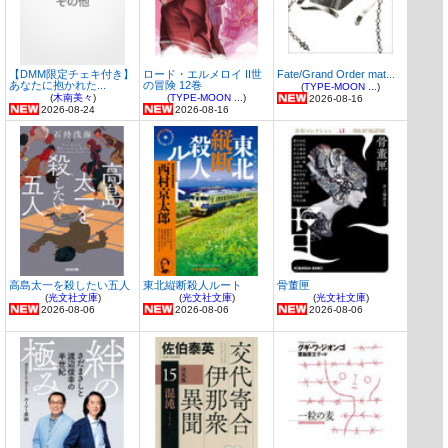
【DMM限定チェキ付き】
ロード・エルメロイ II世
Fate/Grand Order mat...
あなたに抱かれた...
の冒険 12巻
(
TYPE-MOON ...
)
(
木南美々
)
(
TYPE-MOON ...
)
2026-08-16
2026-08-24
2026-08-16
高島太一を殺したい五人
東北縦断殺人ルート
骨董匣
(
光文社文庫
)
(
光文社文庫
)
(
光文社文庫
)
2026-08-06
2026-08-06
2026-08-06