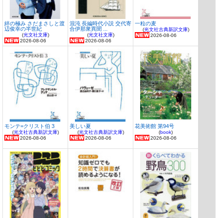
絆の極み さだまさしと渡
混沌 長編時代小説 交代寄
一粒の麦
辺俊幸の半世紀
合伊那衆異聞 ...
(
光文社古典新訳文庫
)
(
光文社文庫
)
(
光文社文庫
)
2026-08-06
2026-08-06
2026-08-06
モンテ=クリスト伯 3
美しい夏
花美術館 第94号
(
光文社古典新訳文庫
)
(
光文社古典新訳文庫
)
(
book
)
2026-08-06
2026-08-06
2026-08-06