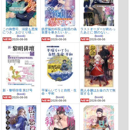
この御曹司、溺愛も悪辣
鉄壁脳外科医は疑惑の偽
ラストオーダーが終わっ
につき。おひとり様...
装妻を暴きたい か...
たあとに 隙のない...
(
book
)
(
book
)
(
book
)
2026-08-06
2026-08-06
2026-08-06
新・黎明俳壇 第17号
平塚らいてうと自然・生
商人令嬢はお金の力で無
命・平和
双する 8
(
book
)
(
book
)
(
book
)
2026-08-06
2026-08-06
2026-08-06