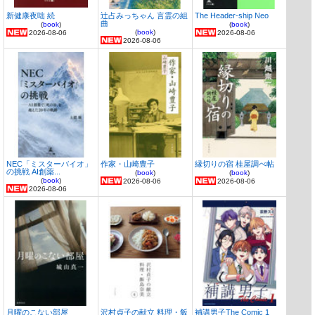
新健康夜咄 続
辻占みっちゃん 言霊の組
The Header-ship Neo
曲
(
book
)
(
book
)
(
book
)
2026-08-06
2026-08-06
2026-08-06
NEC「ミスターバイオ」
作家・山崎豊子
縁切りの宿 桂屋調べ帖
の挑戦 AI創薬...
(
book
)
(
book
)
(
book
)
2026-08-06
2026-08-06
2026-08-06
月曜のこない部屋
沢村貞子の献立 料理・飯
補講男子The Comic 1