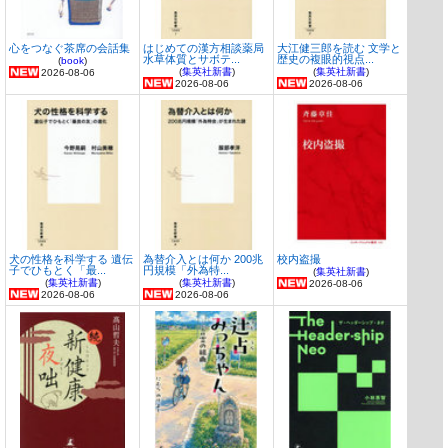
心をつなぐ茶席の会話集
はじめての漢方相談薬局
大江健三郎を読む 文学と
水草体質とサボテ...
歴史の複眼的視点...
(
book
)
(
集英社新書
)
(
集英社新書
)
2026-08-06
2026-08-06
2026-08-06
犬の性格を科学する 遺伝
為替介入とは何か 200兆
校内盗撮
子でひもとく「最...
円規模「外為特...
(
集英社新書
)
(
集英社新書
)
(
集英社新書
)
2026-08-06
2026-08-06
2026-08-06