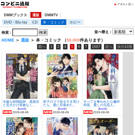
アダルト店へ
DMMブックス
通販
DMMTV
DVD・Blu-ray
CD
本・コミック
ホビー
並べ替え：
検索：
HOME
＞
通販
＞ 本・コミック （
50,000
件あります）
前へ
1
3
4
5
6
7
1667
次へ
次の10頁
冷厳な財閥総帥、真面目
双子のママ役を引き受け
すべてを奪われた心臓外
と見せかけ容赦なく...
たら、愛に目覚めた...
科医、愛しの元恋人...
(
book
)
(
book
)
(
book
)
2026-08-06
2026-08-06
2026-08-06