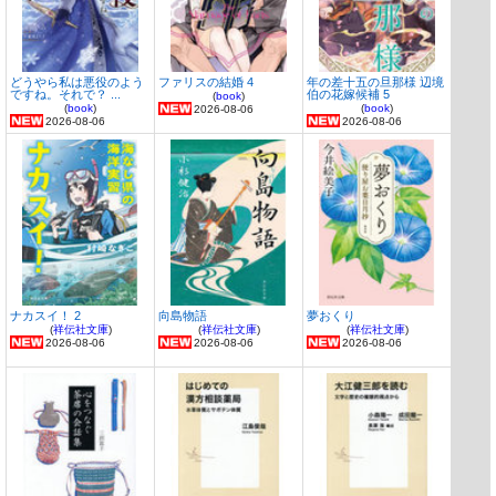
どうやら私は悪役のよう
ファリスの結婚 4
年の差十五の旦那様 辺境
ですね。それで？ ...
伯の花嫁候補 5
(
book
)
(
book
)
(
book
)
2026-08-06
2026-08-06
2026-08-06
ナカスイ！ 2
向島物語
夢おくり
(
祥伝社文庫
)
(
祥伝社文庫
)
(
祥伝社文庫
)
2026-08-06
2026-08-06
2026-08-06