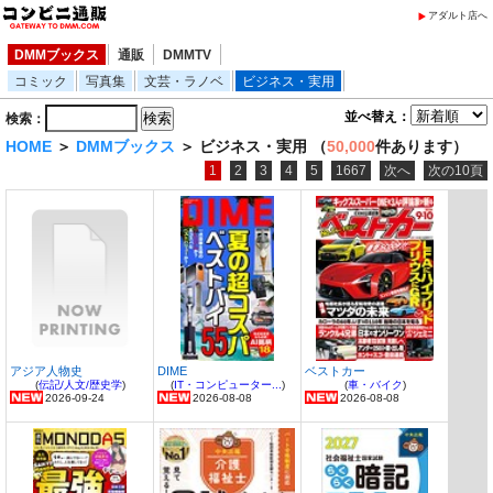
アダルト店へ
DMMブックス
通販
DMMTV
コミック
写真集
文芸・ラノベ
ビジネス・実用
並べ替え：
検索：
HOME
＞
DMMブックス
＞ ビジネス・実用 （
50,000
件あります）
1
2
3
4
5
1667
次へ
次の10頁
アジア人物史
DIME
ベストカー
(
伝記/人文/歴史学
)
(
IT・コンピューター...
)
(
車・バイク
)
2026-09-24
2026-08-08
2026-08-08