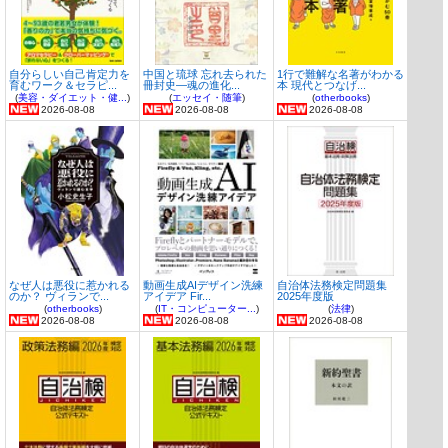
自分らしい自己肯定力を
中国と琉球 忘れ去られた
1行で難解な名著がわかる
育むワーク＆セラピ...
冊封史―魂の進化...
本 現代とつなげ...
(
美容・ダイエット・健...
)
(
エッセイ・随筆
)
(
otherbooks
)
2026-08-08
2026-08-08
2026-08-08
なぜ人は悪役に惹かれる
動画生成AIデザイン洗練
自治体法務検定問題集
のか？ ヴィランで...
アイデア Fir...
2025年度版
(
otherbooks
)
(
IT・コンピューター...
)
(
法律
)
2026-08-08
2026-08-08
2026-08-08