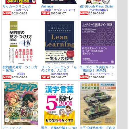
サッカークリニック
Animage
週刊GoodsPress Digital
(
スポーツ
)
(
雑学・サブカルチャー
)
(
その他の趣味
)
2026-08-07
2026-08-07
2026-08-07
契約書の見方・つくり方
リーン・ラーニング 「も
ユースケース実践ガイド
＜第3版＞
のにする」人が自...
［復刻版］ 効果的...
(
経営
)
(
otherbooks
)
(
IT・コンピューター...
)
2026-08-07
2026-08-07
2026-08-07
アニメディア
漢字・言葉5分脳トレ200
九五式軽戦車/特二式内火