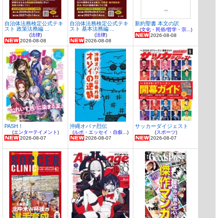
自治体法務検定公式テキ
自治体法務検定公式テキ
新約聖書 本文の訳
スト 政策法務編 ...
スト 基本法務編 ...
(
文化・民俗/哲学・宗...
)
(
法律
)
(
法律
)
2026-08-08
2026-08-08
2026-08-08
PASH！
沖縄オバァ烈伝
サッカーダイジェスト
(
エンターテイメント
)
(
ルポ・エッセイ・自叙...
)
(
スポーツ
)
2026-08-07
2026-08-07
2026-08-07