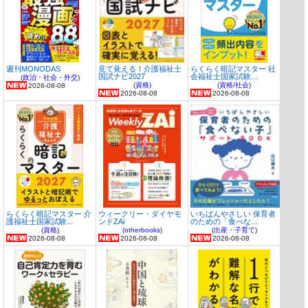
週刊MONODAS
見て覚える！介護福祉士
らくらく暗記マスター 社
国試ナビ2027
会福祉士国家試験...
(
政治・社会・外交
)
(
資格
)
(
資格/社会
)
2026-08-08
2026-08-08
2026-08-08
らくらく暗記マスター 介
ウィークリー・ダイヤモ
いちばんやさしい 保育者
護福祉士国家試験...
ンドZAi
のための「食べな...
(
資格
)
(
otherbooks
)
(
出産・子育て
)
2026-08-08
2026-08-08
2026-08-08