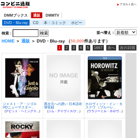
アダルト店へ
DMMブックス
通販
DMMTV
DVD・Blu-ray
CD
本・コミック
ホビー
並べ替え：
検索：
HOME
＞
通販
＞ DVD・Blu-ray （
50,000
件あります）
1
2
3
4
5
1667
次へ
次の10頁
ジャスト・ア・ジゴロ
異次元への誘い 日本語吹
ホロヴィッツ・イン・モ
HDニューマスター...
替収録
スクワ （ブルーレ...
(
デビット・ヘミングス...
)
(
ジム・デイヴィス/ク...
)
(
ウラジーミル・ホロヴ...
)