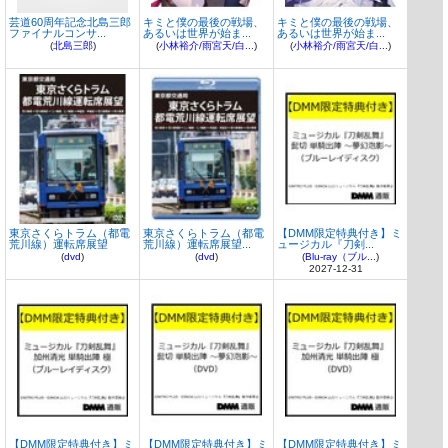
芸道60周年記念北島三郎
キミと僕の最後の戦場、
キミと僕の最後の戦場、
ファイナルコンサ...
あるいは世界が始ま...
あるいは世界が始ま...
(
北島三郎
)
(
小林裕介/雨宮天/白...
)
(
小林裕介/雨宮天/白...
)
東京さくらトラム（都電
東京さくらトラム（都電
【DMM限定特典付き】ミ
荒川線）運転席展望
荒川線）運転席展望...
ュージカル『刀剣...
(
dvd
)
(
dvd
)
(
Blu-ray（ブル...
)
2027-12-31
【DMM限定特典付き】ミ
【DMM限定特典付き】ミ
【DMM限定特典付き】ミ