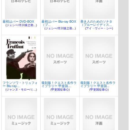
最初はパー DVD-BOX
最初はパー Blu-ray BOX
善き人のためのソナタ
（ブ...
（ブルーレイディス...
(
ジェシー/市川猿之助...
)
(
ジェシー/市川猿之助...
)
(
アイ・ヴィー・シー
)
フランソワ・トリュフォ
復刻版！クエスト名作ラ
復刻版！クエスト名作ラ
ー Blu-ray...
イブラリー 甲斐国...
イブラリー 甲斐国...
(
ジャンヌ・モロー/ミ...
)
(
甲斐国征泰心
)
(
甲斐国征泰心
)