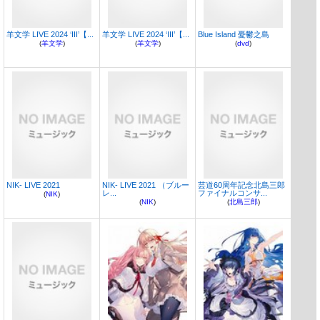
羊文学 LIVE 2024 ‘III’【...
羊文学 LIVE 2024 ‘III’【...
Blue Island 憂鬱之島
(
羊文学
)
(
羊文学
)
(
dvd
)
NIK- LIVE 2021
NIK- LIVE 2021 （ブルー
芸道60周年記念北島三郎
レ...
ファイナルコンサ...
(
NIK
)
(
NIK
)
(
北島三郎
)