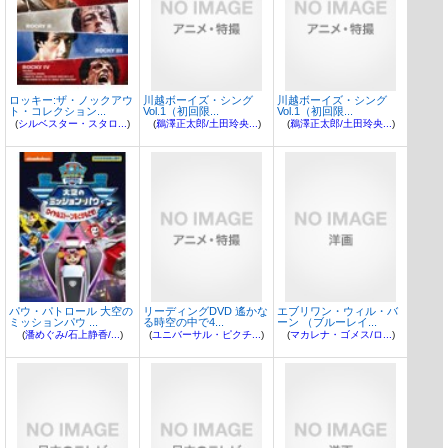
ロッキー:ザ・ノックアウ
川越ボーイズ・シング
川越ボーイズ・シング
ト・コレクション...
Vol.1（初回限...
Vol.1（初回限...
(
シルベスター・スタロ...
)
(
鵜澤正太郎/土田玲央...
)
(
鵜澤正太郎/土田玲央...
)
パウ・パトロール 大空の
リーディングDVD 遙かな
エブリワン・ウィル・バ
ミッションパウ ...
る時空の中で4...
ーン （ブルーレイ...
(
潘めぐみ/石上静香/...
)
(
ユニバーサル・ピクチ...
)
(
マカレナ・ゴメス/ロ...
)