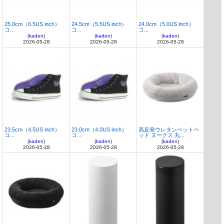
25.0cm（6.5US inch）
24.5cm（5.5US inch）
24.0cm（5.0US inch）
コ...
コ...
コ...
(
kaden
)
(
kaden
)
(
kaden
)
2026-05-28
2026-05-28
2026-05-28
23.5cm（4.5US inch）
23.0cm（4.0US inch）
高反発ウレタンペットベ
コ...
コ...
ッド ヌークス 丸...
(
kaden
)
(
kaden
)
(
kaden
)
2026-05-28
2026-05-28
2026-05-28