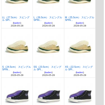
LL（27.5cm） スピング
L（26.5cm） スピングル
M（25.5cm） スピングル
ル SPI...
SPIN...
SPIN...
(
kaden
)
(
kaden
)
(
kaden
)
2026-05-28
2026-05-28
2026-05-28
S（24.5cm） スピングル
SS（23.5cm） スピング
XS（22.5cm） スピング
SPIN...
ル SPI...
ル SPI...
(
kaden
)
(
kaden
)
(
kaden
)
2026-05-28
2026-05-28
2026-05-28