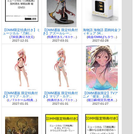
【DMM限定特典付き】ミ
【DMM通販 限定特典付
海物語 海物語 図柄純金フ
ュージカル『刀剣...
き】アズールレー...
ィギュア 34...
(
刀剣乱舞/2.5次元
)
(
特典付き/1／6スケ...
)
(
純金/DMMぱちタウ...
)
2027-12-31
2027-03-31
2027-02-28
【DMM通販 限定特典付
【DMM通販 限定特典付
【DMM通販限定】TVア
き】マリア・カデ...
き】マリア・カデ...
ニメ「彼女、お借...
(
1／7スケール/特典...
)
(
特典付き/1／7スケ...
)
(
堀江瞬/雨宮天/悠木...
)
2027-01-31
2027-01-31
2027-01-27