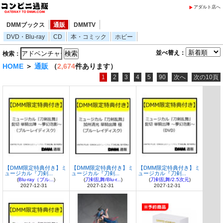
アダルト店へ
DMMブックス
通販
DMMTV
DVD・Blu-ray
CD
本・コミック
ホビー
並べ替え：
検索：
HOME
＞
通販
（
2,674
件あります）
1
2
3
4
5
90
次へ
次の10頁
【DMM限定特典付き】ミ
【DMM限定特典付き】ミ
【DMM限定特典付き】ミ
ュージカル『刀剣...
ュージカル『刀剣...
ュージカル『刀剣...
(
Blu-ray（ブル...
)
(
刀剣乱舞/Blu-r...
)
(
刀剣乱舞/2.5次元
)
2027-12-31
2027-12-31
2027-12-31