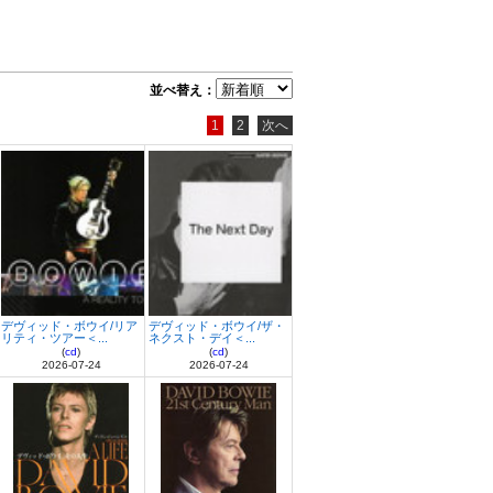
並べ替え：
1
2
次へ
デヴィッド・ボウイ/リア
デヴィッド・ボウイ/ザ・
リティ・ツアー＜...
ネクスト・デイ＜...
(
cd
)
(
cd
)
2026-07-24
2026-07-24