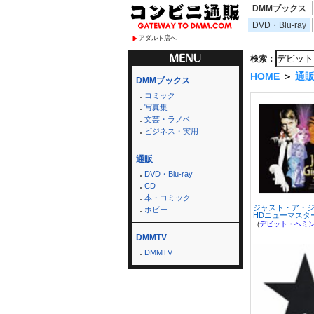
DMMブックス
DVD・Blu-ray
アダルト店へ
検索：
HOME
＞
通
DMMブックス
コミック
写真集
文芸・ラノベ
ビジネス・実用
通販
DVD・Blu-ray
CD
本・コミック
ジャスト・ア・
ホビー
HDニューマスター.
(
デビット・ヘミング
DMMTV
DMMTV