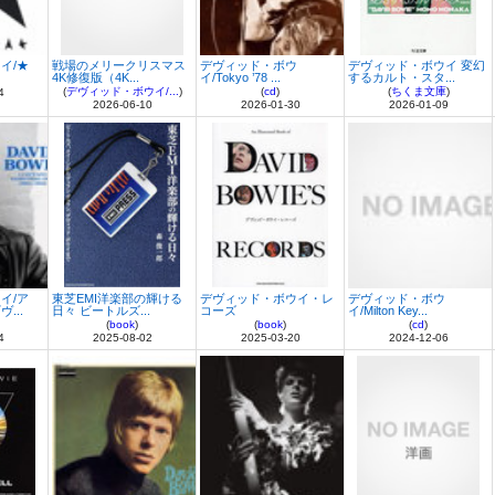
イ/★
戦場のメリークリスマス
デヴィッド・ボウ
デヴィッド・ボウイ 変幻
4K修復版（4K...
イ/Tokyo ’78 ...
するカルト・スタ...
(
デヴィッド・ボウイ/...
)
(
cd
)
(
ちくま文庫
)
4
2026-06-10
2026-01-30
2026-01-09
イ/ア
東芝EMI洋楽部の輝ける
デヴィッド・ボウイ・レ
デヴィッド・ボウ
...
日々 ビートルズ...
コーズ
イ/Milton Key...
(
book
)
(
book
)
(
cd
)
4
2025-08-02
2025-03-20
2024-12-06