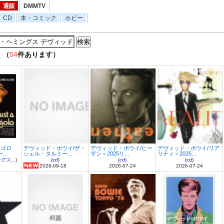
通販
DMMTV
CD
本・コミック
ホビー
販
（
54
件あります）
ジゴロ
デヴィッド・ボウイ/ザ・
デヴィッド・ボウイ/ヒー
デヴィッド・ボウイ/リア
..
シェル・タルミー...
ザン＜2025リ...
リティ＜2025...
ス...
)
(
cd
)
(
cd
)
(
cd
)
2026-09-18
2026-07-24
2026-07-24