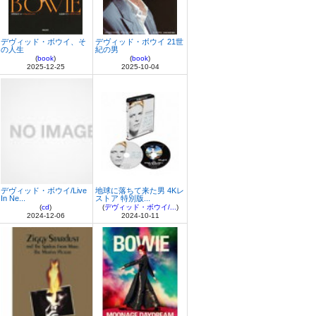
デヴィッド・ボウイ、そ
デヴィッド・ボウイ 21世
の人生
紀の男
(
book
)
(
book
)
2025-12-25
2025-10-04
デヴィッド・ボウイ/Live
地球に落ちて来た男 4Kレ
In Ne...
ストア 特別版...
(
cd
)
(
デヴィッド・ボウイ/...
)
2024-12-06
2024-10-11