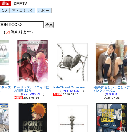
通販
DMMTV
CD
本・コミック
ホビー
販
（
59
件あります）
クターズ
ロード・エルメロイ II世
Fate/Grand Order mat...
~愛を知るということ~ デ
.
の冒険 12巻
ィレクターズエ...
(
TYPE-MOON ...
)
(
TYPE-MOON ...
)
(
飯塚真穂
)
2026-08-16
2026-08-16
2026-07-31