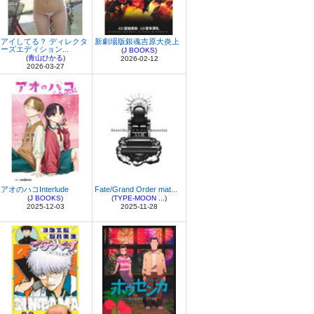
アイしてる？ ディレクタ
新劇場版銀魂吉原大炎上
ーズエディション...
(
J BOOKS
)
(
青山ひかる
)
2026-02-12
2026-03-27
アオのハコInterlude
Fate/Grand Order mat...
(
J BOOKS
)
(
TYPE-MOON ...
)
2025-12-03
2025-11-28