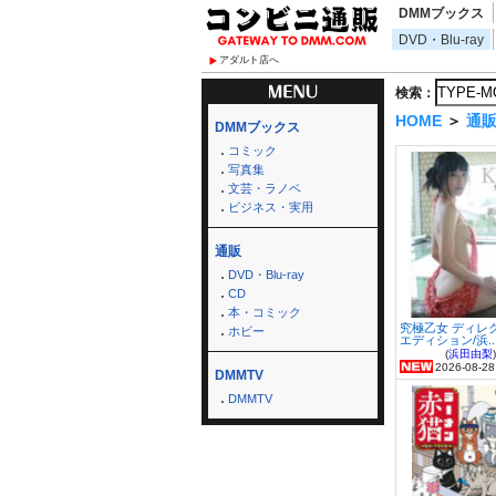
DMMブックス
DVD・Blu-ray
アダルト店へ
検索：
HOME
＞
通
DMMブックス
コミック
写真集
文芸・ラノベ
ビジネス・実用
通販
DVD・Blu-ray
CD
本・コミック
究極乙女 ディレ
ホビー
エディション/浜..
(
浜田由梨
)
2026-08-28
DMMTV
DMMTV