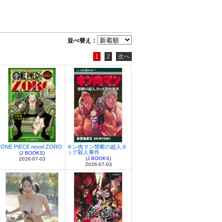
並べ替え：
1
2
次へ
ONE PIECE novel ZORO
キン肉マン禁断の超人タ
ッグ殺人事件
(
J BOOKS
)
(
J BOOKS
)
2026-07-03
2026-07-03