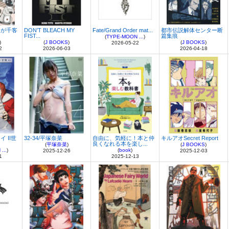
日が千客
DON’T BLEACH MY
Fate/Grand Order mat...
都市伝説解体センター断
FIST...
篇集痕
(
TYPE-MOON ...
)
)
(
J BOOKS
)
(
J BOOKS
)
2026-05-22
2
2026-06-03
2026-04-18
 II世
32-34/平塚奈菜
自由に、気軽に！本と仲
キルアオSecret Report
良くなれる本を楽し...
(
平塚奈菜
)
(
J BOOKS
)
...
)
(
book
)
2025-12-26
2025-12-03
1
2025-12-13