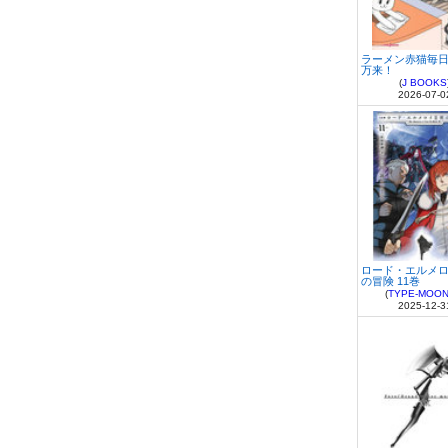
ラーメン赤猫毎
万来！
(
J BOOKS
2026-07-0
ロード・エルメロイ
の冒険 11巻
(
TYPE-MOON 
2025-12-3