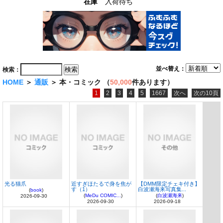
在庫
入荷待ち
並べ替え：
検索：
HOME
＞
通販
＞ 本・コミック （
50,000
件あります）
1
2
3
4
5
1667
次へ
次の10頁
光る猫爪
近すぎほたるで身を焦が
【DMM限定チェキ付き】
す（1）
白波瀬海来写真集...
(
book
)
(
MeDu COMIC...
)
(
白波瀬海来
)
2026-09-30
2026-09-30
2026-09-18