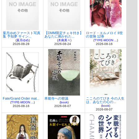
葉月ゆめファースト写真
【DMM限定チェキ付き】
ロード・エルメロイ II世
集 予知夢 サイン...
あなたに抱かれた...
の冒険 12巻
(
葉月ゆめ
)
(
木南美々
)
(
TYPE-MOON ...
)
2026-08-28
2026-08-24
2026-08-16
Fate/Grand Order mat...
本能寺への密議
こころのてびき 今の人生
は、あなたの心の...
(
TYPE-MOON ...
)
(
book
)
(
book
)
2026-08-16
2026-08-07
2026-08-07