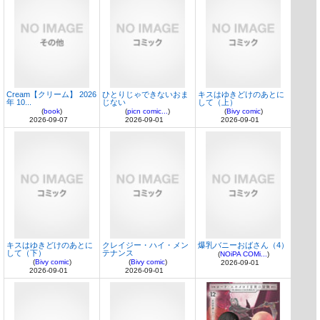
Cream【クリーム】 2026
ひとりじゃできないおま
キスはゆきどけのあとに
年 10...
じない
して（上）
(
book
)
(
picn comic...
)
(
Bivy comic
)
2026-09-07
2026-09-01
2026-09-01
キスはゆきどけのあとに
クレイジー・ハイ・メン
爆乳バニーおばさん（4）
して（下）
テナンス
(
NOiPA COMi...
)
(
Bivy comic
)
(
Bivy comic
)
2026-09-01
2026-09-01
2026-09-01