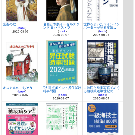
崑崙の歌
名画と木製イーゼルスタ
世界を歩いたワインイン
ンド ヨハネス・フ
ポーターが語る変貌...
(
book
)
(
book
)
(
book
)
2026-08-07
2026-08-07
2026-08-07
オスカルのごちそう
’26 重点ポイント昇任試験
古地図と発掘写真でめぐ
時事問題
る相模鉄道半世紀の...
(
book
)
(
book
)
(
book
)
2026-08-07
2026-08-07
2026-08-07