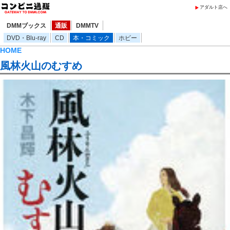
アダルト店へ
DMMブックス
通販
DMMTV
DVD・Blu-ray
CD
本・コミック
ホビー
HOME
風林火山のむすめ