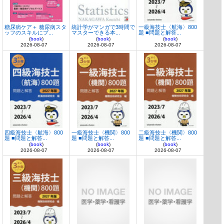
糖尿病ケア＋ 糖尿病スタ
統計学がマンガで3時間で
一級海技士〈航海〉800
ッフのスキルにプ...
マスターできる本...
題 ■問題と解答...
(
book
)
(
book
)
(
book
)
2026-08-07
2026-08-07
2026-08-07
四級海技士〈航海〉800
一級海技士〈機関〉800
二級海技士〈機関〉800
題 ■問題と解答...
題 ■問題と解答...
題 ■問題と解答...
(
book
)
(
book
)
(
book
)
2026-08-07
2026-08-07
2026-08-07