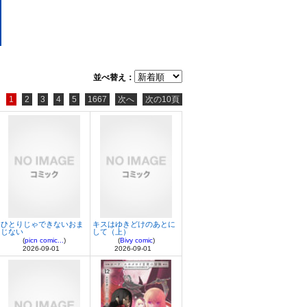
並べ替え：
1
2
3
4
5
1667
次へ
次の10頁
ひとりじゃできないおま
キスはゆきどけのあとに
じない
して（上）
(
picn comic...
)
(
Bivy comic
)
2026-09-01
2026-09-01