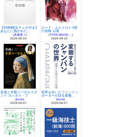
【DMM限定チェキ付き】
ロード・エルメロイ II世
あなたに抱かれた...
の冒険 12巻
(
木南美々
)
(
TYPE-MOON ...
)
2026-08-24
2026-08-16
名画と木製イーゼルスタ
世界を歩いたワインイン
ンド ヨハネス・フ
ポーターが語る変貌...
(
book
)
(
book
)
2026-08-07
2026-08-07