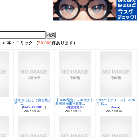
販
＞ 本・コミック （
50,000
件あります）
近すぎほたるで身を焦が
【DMM限定チェキ付き】
Cream【クリーム】 2026
す（1）
白波瀬海来写真集...
年 10...
(
MeDu COMIC...
)
(
白波瀬海来
)
(
book
)
2026-09-30
2026-09-18
2026-09-07