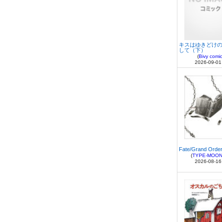
キスはゆきどけ
して（下）
(
Bivy comi
2026-09-01
Fate/Grand Order
(
TYPE-MOON 
2026-08-16