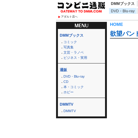
DMMブックス
DVD・Blu-ray
アダルト店へ
HOME
欲望パン
DMMブックス
コミック
写真集
文芸・ラノベ
ビジネス・実用
通販
DVD・Blu-ray
CD
本・コミック
ホビー
DMMTV
DMMTV