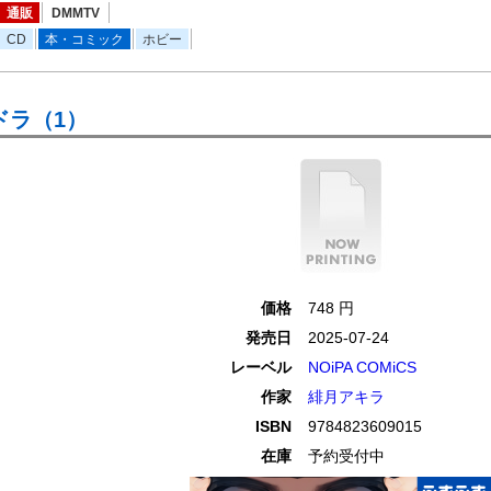
通販
DMMTV
CD
本・コミック
ホビー
ドラ（1）
価格
748 円
発売日
2025-07-24
レーベル
NOiPA COMiCS
作家
緋月アキラ
ISBN
9784823609015
在庫
予約受付中