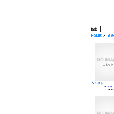
検索：
HOME
＞
通
光る猫爪
(
book
)
2026-09-30