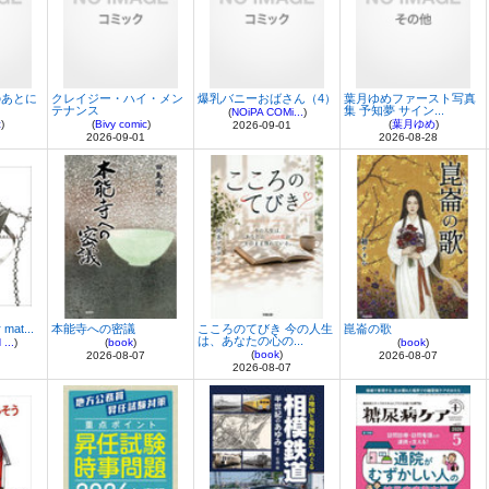
のあとに
クレイジー・ハイ・メン
爆乳バニーおばさん（4）
葉月ゆめファースト写真
テナンス
集 予知夢 サイン...
(
NOiPA COMi...
)
c
)
(
Bivy comic
)
(
葉月ゆめ
)
2026-09-01
2026-09-01
2026-08-28
 mat...
本能寺への密議
こころのてびき 今の人生
崑崙の歌
は、あなたの心の...
...
)
(
book
)
(
book
)
(
book
)
2026-08-07
2026-08-07
2026-08-07