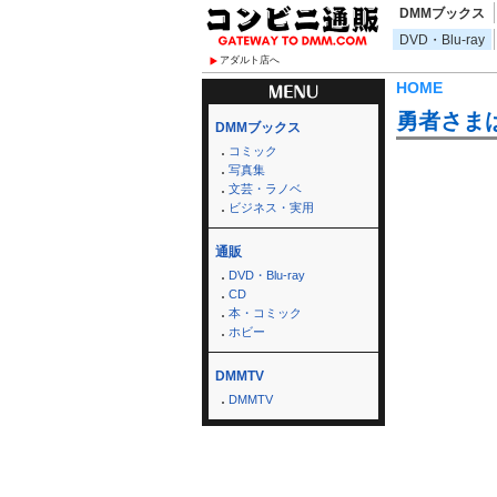
DMMブックス
DVD・Blu-ray
アダルト店へ
HOME
勇者さま
DMMブックス
コミック
写真集
文芸・ラノベ
ビジネス・実用
通販
DVD・Blu-ray
CD
本・コミック
ホビー
DMMTV
DMMTV