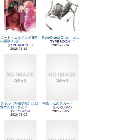
ロード・エルメロイ II世
Fate/Grand Order mat...
の冒険 12巻
(
TYPE-MOON ...
)
(
TYPE-MOON ...
)
2026-08-16
2026-08-16
スキル【万物支配】に目
笹森くんのスカート
覚めたおっさん 3
(
シリウスKC
)
(
シリウスKC
)
2026-08-05
2026-08-05