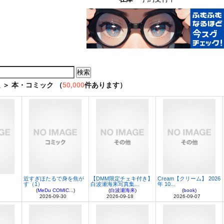
販
＞ 本・コミック （
50,000
件あります）
近すぎほたるで身を焦が
【DMM限定チェキ付き】
Cream【クリーム】 2026
す（1）
白波瀬海来写真集...
年 10...
(
MeDu COMIC...
)
(
白波瀬海来
)
(
book
)
2026-09-30
2026-09-18
2026-09-07