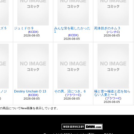
ズ 5
ジュミドロ 9
みんな蛍を殺したかった
死体担ぎのネム 3
1
(
KCDX
)
(
バンチC
)
(
KCDX
)
2026-08-05
2026-08-05
2026-08-05
カノジ
Destiny Unchain O 13
その男、沼につき。6
極と蕾〜極道と恋を知ら
ない人妻と〜 6
(
KCDX
)
(
フラワーC
)
)
(
フラワーC
)
2026-08-05
2026-08-05
2026-08-05
の商品についてNew画像を表示しています。