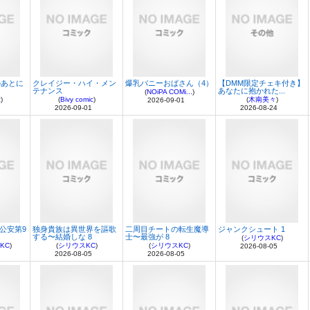
のあとに
クレイジー・ハイ・メン
爆乳バニーおばさん（4）
【DMM限定チェキ付き】
テナンス
あなたに抱かれた...
(
NOiPA COMi...
)
c
)
(
Bivy comic
)
(
木南美々
)
2026-09-01
2026-09-01
2026-08-24
部公安第9
独身貴族は異世界を謳歌
二周目チートの転生魔導
ジャンクシュート 1
する〜結婚しな 8
士〜最強が 8
(
シリウスKC
)
KC
)
(
シリウスKC
)
(
シリウスKC
)
2026-08-05
2026-08-05
2026-08-05