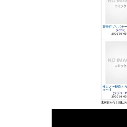
黄昏町プリズナー
(
KCDX
)
2026-08-05
極カノ〜極道と
ョ〜 3
(
フラワーC
2026-08-05
出荷日から３日以内