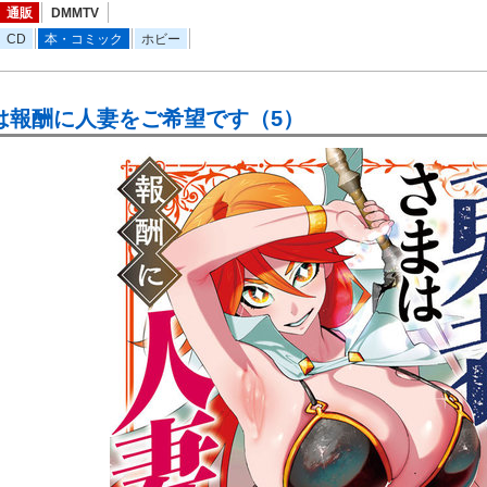
通販
DMMTV
CD
本・コミック
ホビー
は報酬に人妻をご希望です（5）