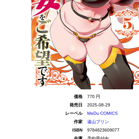
価格
770 円
発売日
2025-08-29
レーベル
MeDu COMICS
作家
遠山ブリン
ISBN
9784823609077
在庫
予約受付中