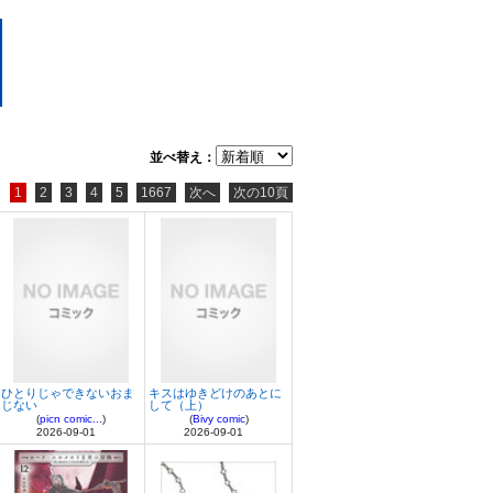
並べ替え：
1
2
3
4
5
1667
次へ
次の10頁
ひとりじゃできないおま
キスはゆきどけのあとに
じない
して（上）
(
picn comic...
)
(
Bivy comic
)
2026-09-01
2026-09-01