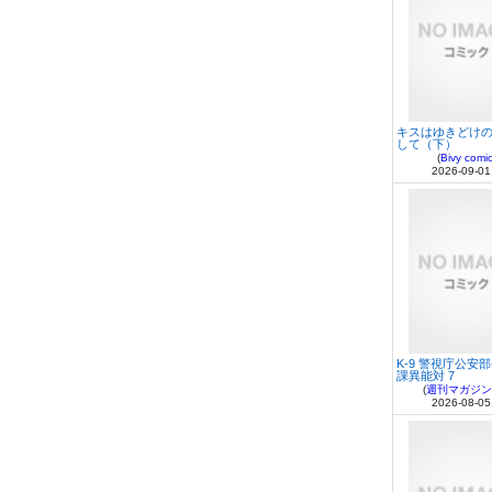
キスはゆきどけ
して（下）
(
Bivy comi
2026-09-01
K-9 警視庁公安
課異能対 7
(
週刊マガジン
2026-08-05