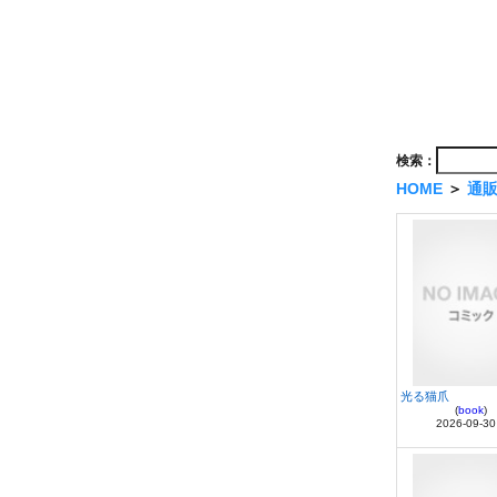
検索：
HOME
＞
通
光る猫爪
(
book
)
2026-09-30