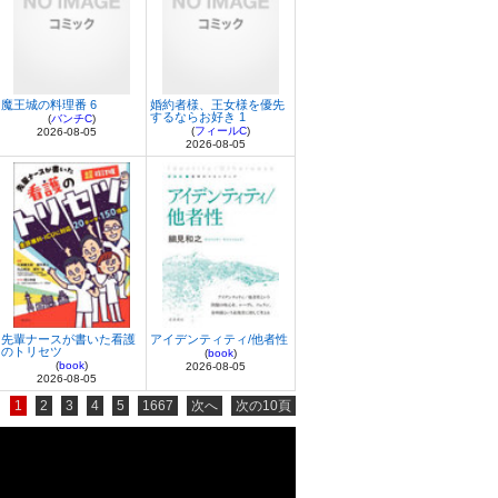
魔王城の料理番 6
婚約者様、王女様を優先
するならお好き 1
(
バンチC
)
(
フィールC
)
2026-08-05
2026-08-05
先輩ナースが書いた看護
アイデンティティ/他者性
のトリセツ
(
book
)
(
book
)
2026-08-05
2026-08-05
1
2
3
4
5
1667
次へ
次の10頁