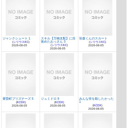
ジャンクシュート 1
スキル【万物支配】に目
笹森くんのスカート
覚めたおっさん 3
(
シリウスKC
)
(
シリウスKC
)
(
シリウスKC
)
2026-08-05
2026-08-05
2026-08-05
黄昏町プリズナーズ 5
ジュミドロ 9
みんな蛍を殺したかった
1
(
KCDX
)
(
KCDX
)
(
KCDX
)
2026-08-05
2026-08-05
2026-08-05