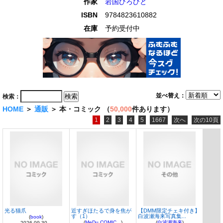
作家
岩国ひろひと
ISBN
9784823610882
在庫
予約受付中
並べ替え：
検索：
HOME
＞
通販
＞ 本・コミック （
50,000
件あります）
1
2
3
4
5
1667
次へ
次の10頁
光る猫爪
近すぎほたるで身を焦が
【DMM限定チェキ付き】
す（1）
白波瀬海来写真集...
(
book
)
(
MeDu COMIC...
)
(
白波瀬海来
)
2026-09-30