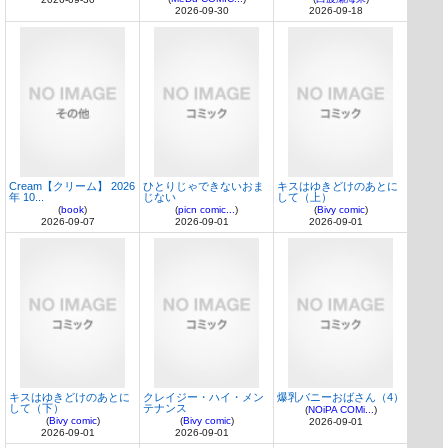
2026-09-30
2026-09-18
Cream【クリーム】 2026
ひとりじゃできないおま
キスはゆきどけのあとに
年 10...
じない
して（上）
(
book
)
(
picn comic...
)
(
Bivy comic
)
2026-09-07
2026-09-01
2026-09-01
キスはゆきどけのあとに
クレイジー・ハイ・メン
爆乳バニーおばさん（4）
して（下）
テナンス
(
NOiPA COMi...
)
(
Bivy comic
)
(
Bivy comic
)
2026-09-01
2026-09-01
2026-09-01