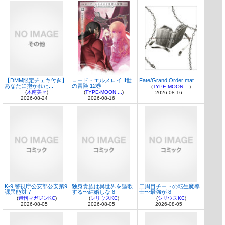
【DMM限定チェキ付き】
ロード・エルメロイ II世
Fate/Grand Order mat...
あなたに抱かれた...
の冒険 12巻
(
TYPE-MOON ...
)
(
木南美々
)
(
TYPE-MOON ...
)
2026-08-16
2026-08-24
2026-08-16
K-9 警視庁公安部公安第9
独身貴族は異世界を謳歌
二周目チートの転生魔導
課異能対 7
する〜結婚しな 8
士〜最強が 8
(
週刊マガジンKC
)
(
シリウスKC
)
(
シリウスKC
)
2026-08-05
2026-08-05
2026-08-05