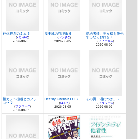
死体担ぎのネム 3
魔王城の料理番 6
婚約者様、王女様を優先
するならお好き 1
(
バンチC
)
(
バンチC
)
(
フィールC
)
2026-08-05
2026-08-05
2026-08-05
極カノ〜極道とカノジ
Destiny Unchain O 13
その男、沼につき。6
ョ〜 3
(
KCDX
)
(
フラワーC
)
(
フラワーC
)
2026-08-05
2026-08-05
2026-08-05