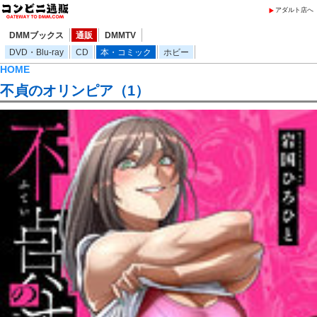
アダルト店へ
DMMブックス
通販
DMMTV
DVD・Blu-ray
CD
本・コミック
ホビー
HOME
不貞のオリンピア（1）