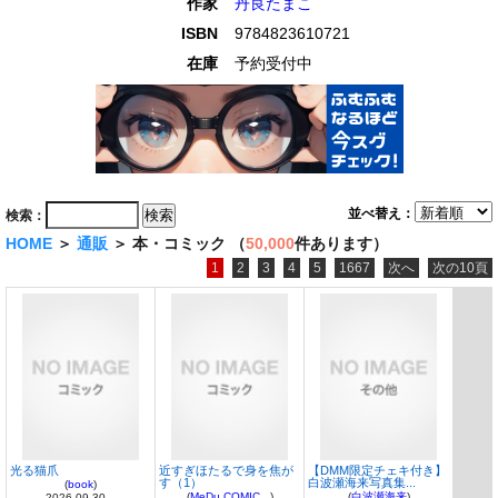
作家
丹良たまこ
ISBN
9784823610721
在庫
予約受付中
並べ替え：
検索：
HOME
＞
通販
＞ 本・コミック （
50,000
件あります）
1
2
3
4
5
1667
次へ
次の10頁
光る猫爪
近すぎほたるで身を焦が
【DMM限定チェキ付き】
す（1）
白波瀬海来写真集...
(
book
)
(
MeDu COMIC...
)
(
白波瀬海来
)
2026-09-30