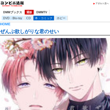
アダルト店へ
DMMブックス
通販
DMMTV
DVD・Blu-ray
CD
本・コミック
ホビー
HOME
ぜんぶ欲しがりな君のせい