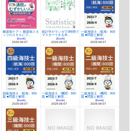
糖尿病ケア＋ 糖尿病スタ
統計学がマンガで3時間で
一級海技士〈航海〉800
ッフのスキルにプ...
マスターできる本...
題 ■問題と解答...
(
book
)
(
book
)
(
book
)
2026-08-07
2026-08-07
2026-08-07
四級海技士〈航海〉800
一級海技士〈機関〉800
二級海技士〈機関〉800
題 ■問題と解答...
題 ■問題と解答...
題 ■問題と解答...
(
book
)
(
book
)
(
book
)
2026-08-07
2026-08-07
2026-08-07