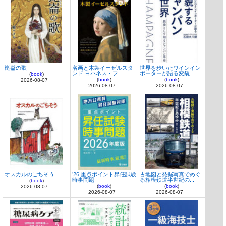
崑崙の歌
名画と木製イーゼルスタ
世界を歩いたワインイン
ンド ヨハネス・フ
ポーターが語る変貌...
(
book
)
(
book
)
(
book
)
2026-08-07
2026-08-07
2026-08-07
オスカルのごちそう
’26 重点ポイント昇任試験
古地図と発掘写真でめぐ
時事問題
る相模鉄道半世紀の...
(
book
)
(
book
)
(
book
)
2026-08-07
2026-08-07
2026-08-07