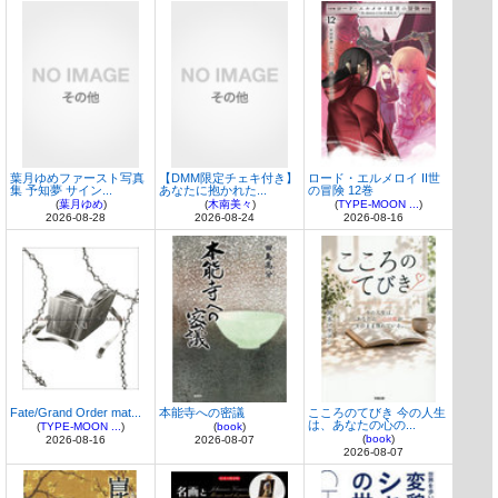
葉月ゆめファースト写真
【DMM限定チェキ付き】
ロード・エルメロイ II世
集 予知夢 サイン...
あなたに抱かれた...
の冒険 12巻
(
葉月ゆめ
)
(
木南美々
)
(
TYPE-MOON ...
)
2026-08-28
2026-08-24
2026-08-16
Fate/Grand Order mat...
本能寺への密議
こころのてびき 今の人生
は、あなたの心の...
(
TYPE-MOON ...
)
(
book
)
(
book
)
2026-08-16
2026-08-07
2026-08-07