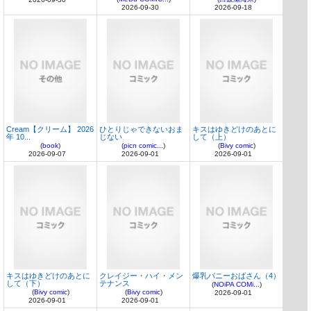
2026-09-30
2026-09-18
Cream【クリーム】 2026
ひとりじゃできないおま
キスはゆきどけのあとに
年 10...
じない
して（上）
(
book
)
(
picn comic...
)
(
Bivy comic
)
2026-09-07
2026-09-01
2026-09-01
キスはゆきどけのあとに
クレイジー・ハイ・メン
爆乳バニーおばさん（4）
して（下）
テナンス
(
NOiPA COMi...
)
(
Bivy comic
)
(
Bivy comic
)
2026-09-01
2026-09-01
2026-09-01