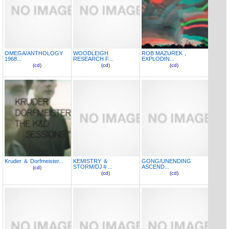
OMEGA/ANTHOLOGY
WOODLEIGH
ROB MAZUREK，
1968...
RESEARCH F...
EXPLODIN...
(
cd
)
(
cd
)
(
cd
)
Kruder ＆ Dorfmeister...
KEMISTRY ＆
GONG/UNENDING
STORM/DJキ...
ASCEND...
(
cd
)
(
cd
)
(
cd
)