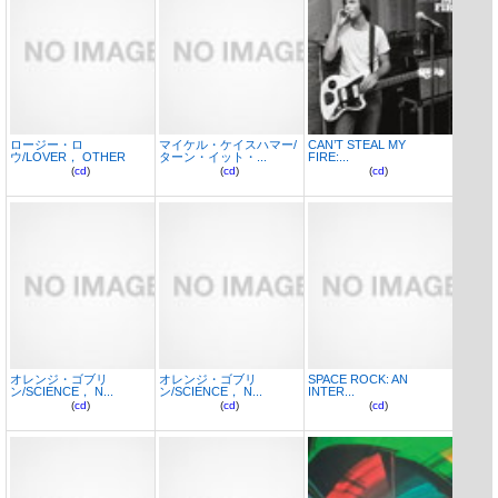
ロージー・ロ
マイケル・ケイスハマー/
CAN’T STEAL MY
ウ/LOVER， OTHER
ターン・イット・...
FIRE:...
(
cd
)
(
cd
)
(
cd
)
オレンジ・ゴブリ
オレンジ・ゴブリ
SPACE ROCK: AN
ン/SCIENCE， N...
ン/SCIENCE， N...
INTER...
(
cd
)
(
cd
)
(
cd
)