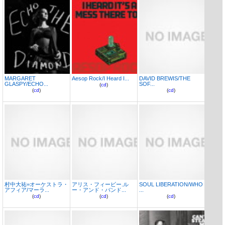
MARGARET
Aesop Rock/I Heard I...
DAVID BREWIS/THE
GLASPY/ECHO...
SOF...
(
cd
)
(
cd
)
(
cd
)
村中大祐=オーケストラ・
アリス・フィービー.ル
SOUL LIBERATION/WHO
アフィア/マーラ...
ー・アンド・バンド...
...
(
cd
)
(
cd
)
(
cd
)