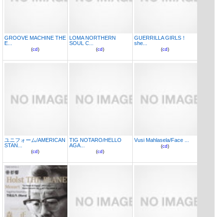
GROOVE MACHINE THE
LOMA NORTHERN
GUERRILLA GIRLS！
E...
SOUL C...
she...
(
cd
)
(
cd
)
(
cd
)
ユニフォーム/AMERICAN
TIG NOTARO/HELLO
Vusi Mahlasela/Face ...
STAN...
AGA...
(
cd
)
(
cd
)
(
cd
)