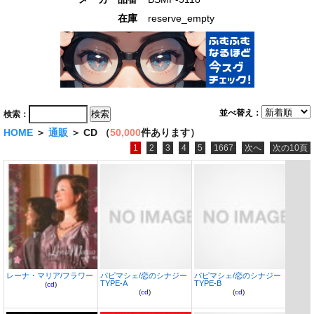
在庫
reserve_empty
並べ替え：
検索：
HOME
＞
通販
＞ CD （
50,000
件あります）
1
2
3
4
5
1667
次へ
次の10頁
レーナ・マリア/フラワー
パピマシェ/恋のシナジー
パピマシェ/恋のシナジー
TYPE-A
TYPE-B
(
cd
)
(
cd
)
(
cd
)