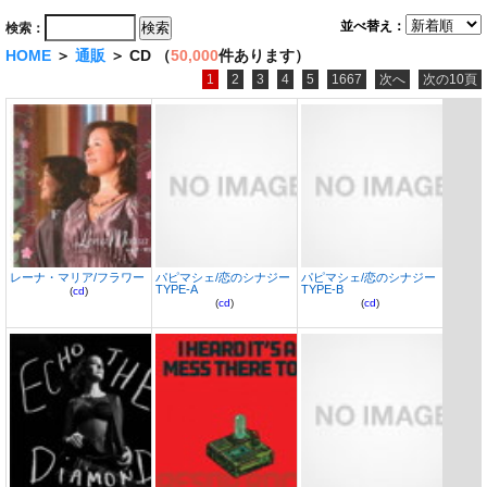
並べ替え：
検索：
HOME
＞
通販
＞ CD （
50,000
件あります）
1
2
3
4
5
1667
次へ
次の10頁
レーナ・マリア/フラワー
パピマシェ/恋のシナジー
パピマシェ/恋のシナジー
TYPE-A
TYPE-B
(
cd
)
(
cd
)
(
cd
)