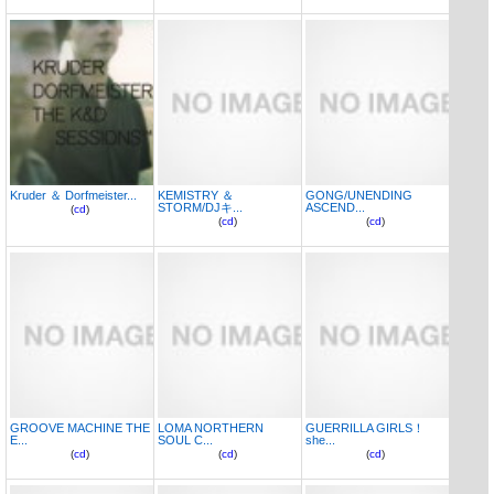
Kruder ＆ Dorfmeister...
KEMISTRY ＆
GONG/UNENDING
STORM/DJキ...
ASCEND...
(
cd
)
(
cd
)
(
cd
)
GROOVE MACHINE THE
LOMA NORTHERN
GUERRILLA GIRLS！
E...
SOUL C...
she...
(
cd
)
(
cd
)
(
cd
)