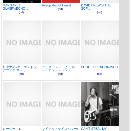
MARGARET
Aesop Rock/I Heard I...
DAVID BREWIS/THE
GLASPY/ECHO...
SOF...
(
cd
)
(
cd
)
(
cd
)
村中大祐=オーケストラ・
アリス・フィービー.ル
SOUL LIBERATION/WHO
アフィア/マーラ...
ー・アンド・バンド...
...
(
cd
)
(
cd
)
(
cd
)
ロージー・ロ
マイケル・ケイスハマー/
CAN’T STEAL MY