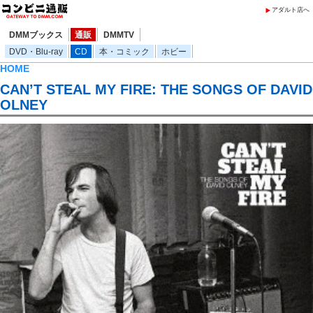
アダルト店へ
DMMブックス
通販
DMMTV
DVD・Blu-ray
CD
本・コミック
ホビー
HOME
CAN’T STEAL MY FIRE: THE SONGS OF DAVID
OLNEY