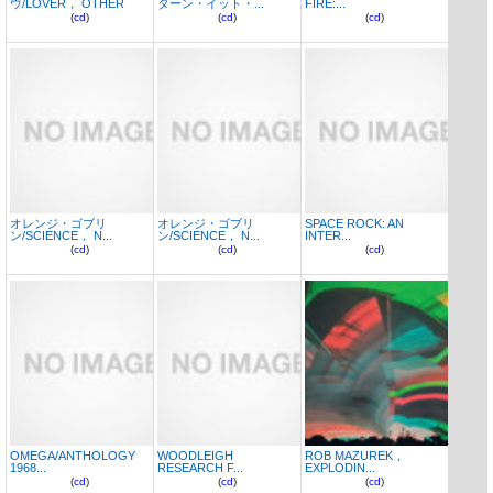
ウ/LOVER， OTHER
ターン・イット・...
FIRE:...
(
cd
)
(
cd
)
(
cd
)
オレンジ・ゴブリ
オレンジ・ゴブリ
SPACE ROCK: AN
ン/SCIENCE， N...
ン/SCIENCE， N...
INTER...
(
cd
)
(
cd
)
(
cd
)
OMEGA/ANTHOLOGY
WOODLEIGH
ROB MAZUREK，
1968...
RESEARCH F...
EXPLODIN...
(
cd
)
(
cd
)
(
cd
)