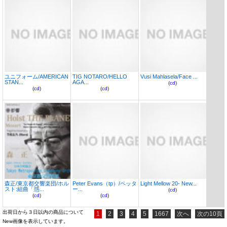
ユニフォーム/AMERICAN
TIG NOTARO/HELLO
Vusi Mahlasela/Face ...
STAN...
AGA...
(
cd
)
(
cd
)
(
cd
)
森正/東京都交響楽団/ホル
Peter Evans（tp）/ペッタ
Light Mellow 20- New...
スト:組曲「惑...
ー...
(
cd
)
(
cd
)
(
cd
)
出荷日から３日以内の商品について
1
2
3
4
5
1667
次へ
次の10頁
New画像を表示しています。