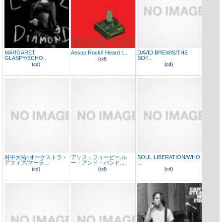
MARGARET
Aesop Rock/I Heard I...
DAVID BREWIS/THE
GLASPY/ECHO...
SOF...
(
cd
)
(
cd
)
(
cd
)
村中大祐=オーケストラ・
アリス・フィービー.ル
SOUL LIBERATION/WHO
アフィア/マーラ...
ー・アンド・バンド...
...
(
cd
)
(
cd
)
(
cd
)