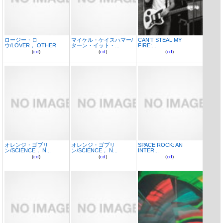
ロージー・ロ
マイケル・ケイスハマー/
CAN’T STEAL MY
ウ/LOVER， OTHER
ターン・イット・...
FIRE:...
(
cd
)
(
cd
)
(
cd
)
オレンジ・ゴブリ
オレンジ・ゴブリ
SPACE ROCK: AN
ン/SCIENCE， N...
ン/SCIENCE， N...
INTER...
(
cd
)
(
cd
)
(
cd
)