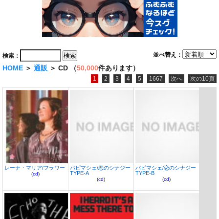
並べ替え：
検索：
HOME
＞
通販
＞ CD （
50,000
件あります）
1
2
3
4
5
1667
次へ
次の10頁
レーナ・マリア/フラワー
パピマシェ/恋のシナジー
パピマシェ/恋のシナジー
TYPE-A
TYPE-B
(
cd
)
(
cd
)
(
cd
)