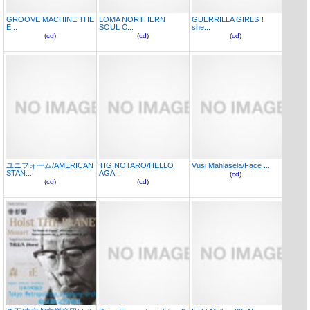
GROOVE MACHINE THE
LOMA NORTHERN
GUERRILLA GIRLS！
E...
SOUL C...
she...
(
cd
)
(
cd
)
(
cd
)
ユニフォーム/AMERICAN
TIG NOTARO/HELLO
Vusi Mahlasela/Face ...
STAN...
AGA...
(
cd
)
(
cd
)
(
cd
)