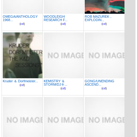
OMEGA/ANTHOLOGY
WOODLEIGH
ROB MAZUREK，
1968...
RESEARCH F...
EXPLODIN...
(
cd
)
(
cd
)
(
cd
)
Kruder ＆ Dorfmeister...
KEMISTRY ＆
GONG/UNENDING
STORM/DJキ...
ASCEND...
(
cd
)
(
cd
)
(
cd
)