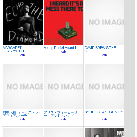
MARGARET
Aesop Rock/I Heard I...
DAVID BREWIS/THE
GLASPY/ECHO...
SOF...
(
cd
)
(
cd
)
(
cd
)
村中大祐=オーケストラ・
アリス・フィービー.ル
SOUL LIBERATION/WHO
アフィア/マーラ...
ー・アンド・バンド...
...
(
cd
)
(
cd
)
(
cd
)