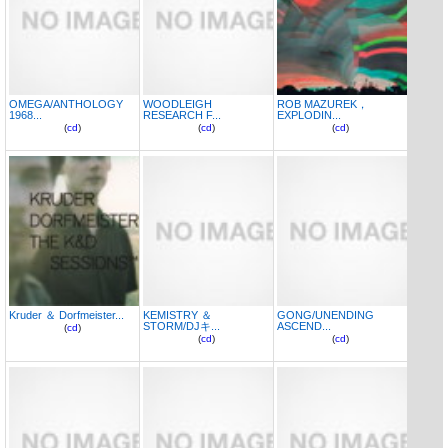
OMEGA/ANTHOLOGY
WOODLEIGH
ROB MAZUREK，
1968...
RESEARCH F...
EXPLODIN...
(
cd
)
(
cd
)
(
cd
)
Kruder ＆ Dorfmeister...
KEMISTRY ＆
GONG/UNENDING
STORM/DJキ...
ASCEND...
(
cd
)
(
cd
)
(
cd
)