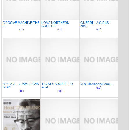
GROOVE MACHINE THE
LOMA NORTHERN
GUERRILLA GIRLS！
E...
SOUL C...
she...
(
cd
)
(
cd
)
(
cd
)
ユニフォーム/AMERICAN
TIG NOTARO/HELLO
Vusi Mahlasela/Face ...
STAN...
AGA...
(
cd
)
(
cd
)
(
cd
)