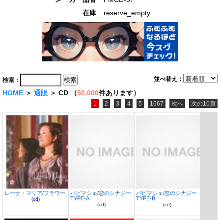
在庫
reserve_empty
並べ替え：
検索：
HOME
＞
通販
＞ CD （
50,000
件あります）
1
2
3
4
5
1667
次へ
次の10頁
レーナ・マリア/フラワー
パピマシェ/恋のシナジー
パピマシェ/恋のシナジー
TYPE-A
TYPE-B
(
cd
)
(
cd
)
(
cd
)