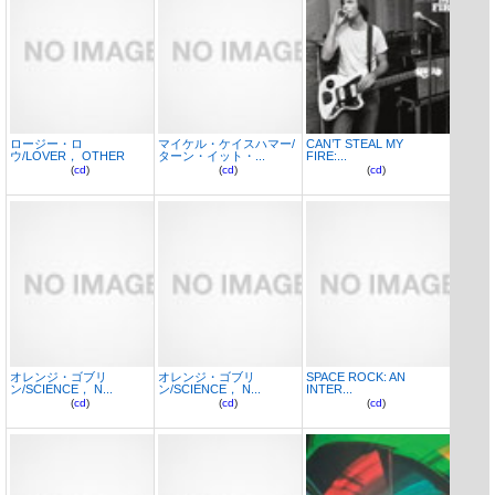
ロージー・ロ
マイケル・ケイスハマー/
CAN’T STEAL MY
ウ/LOVER， OTHER
ターン・イット・...
FIRE:...
(
cd
)
(
cd
)
(
cd
)
オレンジ・ゴブリ
オレンジ・ゴブリ
SPACE ROCK: AN
ン/SCIENCE， N...
ン/SCIENCE， N...
INTER...
(
cd
)
(
cd
)
(
cd
)