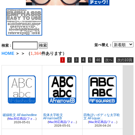
並べ替え：
検索：
HOME
＞
＞ （
1,364
件あります）
1
2
3
4
5
46
次へ
次の10頁
破線欧文 AFdashedline
長体太字欧文
四角ぽいボディな太字欧
AFnarrowEB
文 AFsquar...
(
Mac対応商品/フォ...
)
(
Mac対応商品/フォ...
)
(
Mac対応商品/フォ...
)
2026-05-01
2026-05-01
2026-04-24