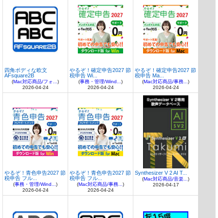
四角ボディな欧文
やるぞ！確定申告2027 節
やるぞ！確定申告2027 節
AFsquare2B
税申告 Wi...
税申告 Ma...
(
Mac対応商品/フォ...
)
(
事務・管理/Wind...
)
(
Mac対応商品/事務...
)
2026-04-24
2026-04-24
2026-04-24
やるぞ！青色申告2027 節
やるぞ！青色申告2027 節
Synthesizer V 2 AI T...
税申告 フル...
税申告 フル...
(
Mac対応商品/音楽...
)
(
事務・管理/Wind...
)
(
Mac対応商品/事務...
)
2026-04-17
2026-04-24
2026-04-24