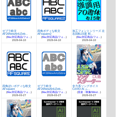
ゼブラ欧文
四角ボディな欧文
加工フォントシリーズ 左
AF26NewAriUZeb...
AFsquare2
右回転15度 和...
(
Mac対応商品/フォ...
)
(
Mac対応商品/フォ...
)
(
Mac対応商品/フォ...
)
2026-04-10
2026-04-10
2026-04-10
四角ぽいボディな欧文
ゼブラ欧文
全力系ソングボイス
AFsquare
AF26NewAriUZeb...
CeVIO AI ふ...
(
Mac対応商品/フォ...
)
(
Mac対応商品/フォ...
)
(
音楽・映像/Wind...
)
2026-03-27
2026-03-27
2026-03-27