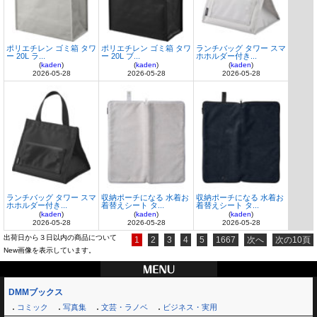
ポリエチレン ゴミ箱 タワ
ポリエチレン ゴミ箱 タワ
ランチバッグ タワー スマ
ー 20L ラ...
ー 20L ブ...
ホホルダー付き...
(
kaden
)
(
kaden
)
(
kaden
)
2026-05-28
2026-05-28
2026-05-28
ランチバッグ タワー スマ
収納ポーチになる 水着お
収納ポーチになる 水着お
ホホルダー付き...
着替えシート タ...
着替えシート タ...
(
kaden
)
(
kaden
)
(
kaden
)
2026-05-28
2026-05-28
2026-05-28
出荷日から３日以内の商品について
1
2
3
4
5
1667
次へ
次の10頁
New画像を表示しています。
DMMブックス
コミック
写真集
文芸・ラノベ
ビジネス・実用