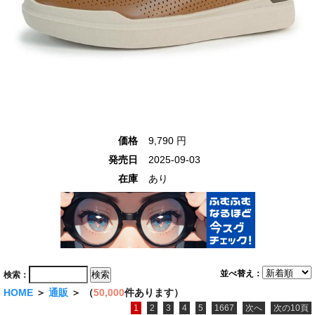
価格
9,790 円
発売日
2025-09-03
在庫
あり
並べ替え：
検索：
HOME
＞
通販
＞ （
50,000
件あります）
1
2
3
4
5
1667
次へ
次の10頁