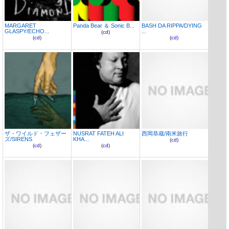
MARGARET
Panda Bear ＆ Sonic B...
BASH DA RIPPA/DYING
GLASPY/ECHO...
...
(
cd
)
(
cd
)
(
cd
)
ザ・ワイルド・フェザー
NUSRAT FATEH ALI
西岡恭蔵/南米旅行
ズ/SIRENS
KHA...
(
cd
)
(
cd
)
(
cd
)