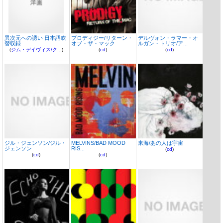
異次元への誘い 日本語吹
プロディジー/リターン・
デルヴォン・ラマー・オ
替収録
オブ・ザ・マック
ルガン・トリオ/ア...
(
ジム・デイヴィス/ク...
)
(
cd
)
(
cd
)
ジル・ジェンソン/ジル・
MELVINS/BAD MOOD
来海/あの人は宇宙
ジェンソン
RIS...
(
cd
)
(
cd
)
(
cd
)