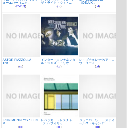
ォーエバー（エク...
ザ・ライト・ウィ・...
（DELUX...
(
DVD付
)
(
cd
)
(
cd
)
ASTOR PIAZZOLLA
インター・コンチネンタ
レ・ブチェレッツ/ア・ロ
Trib...
ル・ジャズ・トリオ...
ウ・ユース
(
cd
)
(
cd
)
(
cd
)
IRON MONKEY/SPLEEN
レベッカ・トレスチャー
ジュニパー/シー・スティ
＆...
（cl）/フィリッ...
ールズ・キャンデ...
(
cd
)
(
cd
)
(
cd
)