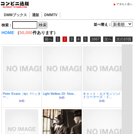
アダルト店へ
DMMブックス
通販
DMMTV
並べ替え：
検索：
HOME
（
50,000
件あります）
前へ
1
2
3
4
5
1667
次へ
次の10頁
Peter Evans（tp）/ペッタ
Light Mellow 20- New...
キャット・エドモンソン/
ー...
ドリーマーズ・ド...
(
cd
)
(
cd
)
(
cd
)