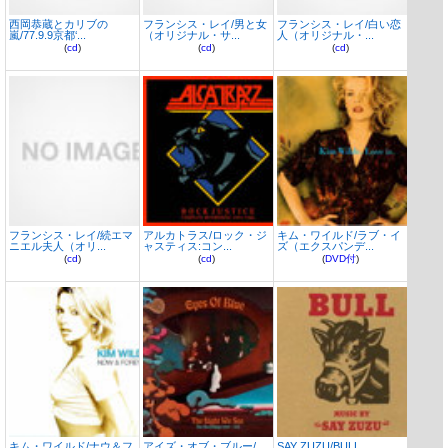
西岡恭蔵とカリブの
フランシス・レイ/男と女
フランシス・レイ/白い恋
嵐/77.9.9京都‘...
（オリジナル・サ...
人（オリジナル・...
(
cd
)
(
cd
)
(
cd
)
フランシス・レイ/続エマ
アルカトラス/ロック・ジ
キム・ワイルド/ラブ・イ
ニエル夫人（オリ...
ャスティス:コン...
ズ（エクスパンデ...
(
cd
)
(
cd
)
(
DVD付
)
キム・ワイルド/ナウ＆フ
アイズ・オブ・ブルー/
SAY ZUZU/BULL