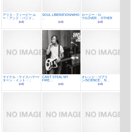
アリス・フィービー.ル
SOUL LIBERATION/WHO
ロージー・ロ
ー・アンド・バンド...
...
ウ/LOVER， OTHER
(
cd
)
(
cd
)
(
cd
)
マイケル・ケイスハマー/
CAN’T STEAL MY
オレンジ・ゴブリ
ターン・イット・...
FIRE:...
ン/SCIENCE， N...
(
cd
)
(
cd
)
(
cd
)