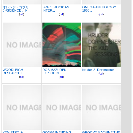
オレンジ・ゴブリ
SPACE ROCK: AN
OMEGA/ANTHOLOGY
ン/SCIENCE， N...
INTER...
1968...
(
cd
)
(
cd
)
(
cd
)
WOODLEIGH
ROB MAZUREK，
Kruder ＆ Dorfmeister...
RESEARCH F...
EXPLODIN...
(
cd
)
(
cd
)
(
cd
)
KEMISTRY ＆
GONG/UNENDING
GROOVE MACHINE THE