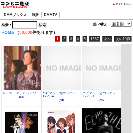
アダルト店へ
DMMブックス
通販
DMMTV
並べ替え：
検索：
HOME
（
50,000
件あります）
1
2
3
4
5
1667
次へ
次の10頁
レーナ・マリア/フラワー
パピマシェ/恋のシナジー
パピマシェ/恋のシナジー
TYPE-A
TYPE-B
(
cd
)
(
cd
)
(
cd
)