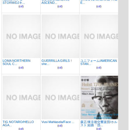
STORM/DJキ...
ASCEND...
E...
(
cd
)
(
cd
)
(
cd
)
LOMA NORTHERN
GUERRILLA GIRLS！
ユニフォーム/AMERICAN
SOUL C...
she...
STAN...
(
cd
)
(
cd
)
(
cd
)
TIG NOTARO/HELLO
Vusi Mahlasela/Face ...
森正/東京都交響楽団/ホル
AGA...
スト:組曲「惑...
(
cd
)
(
cd
)
(
cd
)