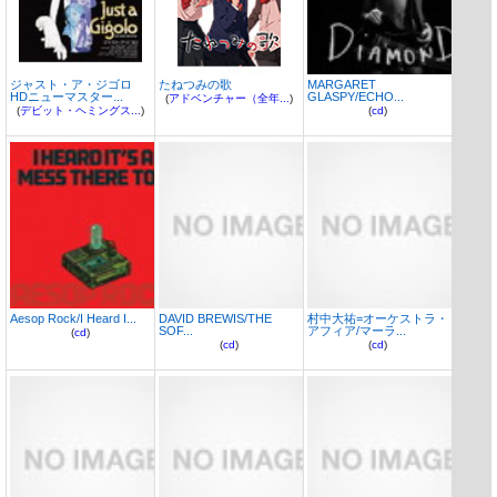
ジャスト・ア・ジゴロ
たねつみの歌
MARGARET
HDニューマスター...
GLASPY/ECHO...
(
アドベンチャー（全年...
)
(
デビット・ヘミングス...
)
(
cd
)
Aesop Rock/I Heard I...
DAVID BREWIS/THE
村中大祐=オーケストラ・
SOF...
アフィア/マーラ...
(
cd
)
(
cd
)
(
cd
)